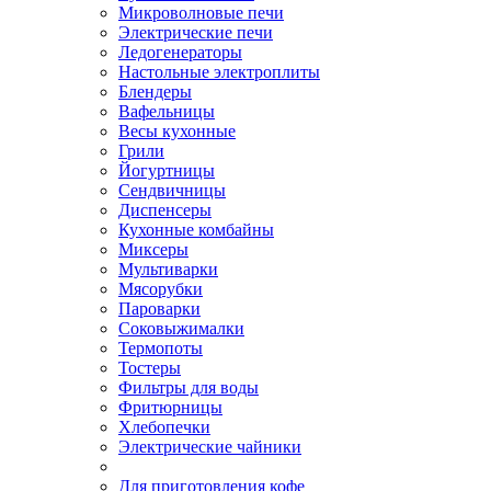
Микроволновые печи
Электрические печи
Ледогенераторы
Настольные электроплиты
Блендеры
Вафельницы
Весы кухонные
Грили
Йогуртницы
Сендвичницы
Диспенсеры
Кухонные комбайны
Миксеры
Мультиварки
Мясорубки
Пароварки
Соковыжималки
Термопоты
Тостеры
Фильтры для воды
Фритюрницы
Хлебопечки
Электрические чайники
Для приготовления кофе