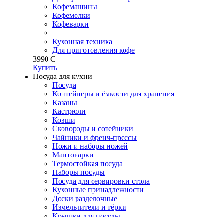
Кофемашины
Кофемолки
Кофеварки
Кухонная техника
Для приготовления кофе
3
990
C
Купить
Посуда для кухни
Посуда
Контейнеры и ёмкости для хранения
Казаны
Кастрюли
Ковши
Сковороды и сотейники
Чайники и френч-прессы
Ножи и наборы ножей
Мантоварки
Термостойкая посуда
Наборы посуды
Посуда для сервировки стола
Кухонные принадлежности
Доски разделочные
Измельчители и тёрки
Крышки для посуды